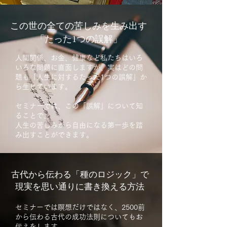
この世の全ての苦しみを生み出す
「たった1つの誤解」
人間関係、お金、健康など私たちはいろ
いろな問題に直面しますが、
実はどの問
題も「人生に対するたった1つの誤解」か
ら生じています。
セミナーでは、この「誤解」について知
ることで、
人生の苦しみから自由になる第一歩を踏
み出すことができます。
古代から伝わる「種のロジック」で
現実を思い通りに書き換える方法
セミナーでは瞑想だけではなく、2500前
から伝わる古代の成功法則についてもお
伝えをします。