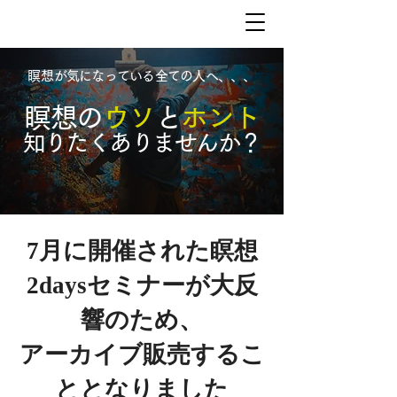
​瞑想が気になっている全ての人へ、、、
瞑想の
ウソ
と
ホント
​知りたくありませんか？
7月に開催された瞑想
2daysセミナーが大反
響のため、
​アーカイブ販売するこ
ととなりました