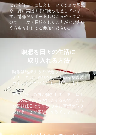
などを詳しくお伝えし、いくつかの瞑想
を一緒に実践する時間も用意していま
す。講師がサポートしながらやっていく
ので、一度も瞑想をしたことがないとい
う方も安心してご参加ください。
瞑想を日々の生活に
取り入れる方法
瞑想は継続するのが最も大切です。
セ
ミナーでは、瞑想を続けていくための
ポイントやコツを詳しく紹介します。
また、多くの方が挫折してしまう理由
とその対処法もお伝えするので、
これ
を聞けば日々の生活の中に瞑想を取り
入れることが容易になるでしょう。