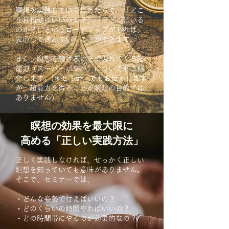
瞑想を実践していくにあたって、「どこ
を目指せばいいのか？」「今どこにいる
のか？」というロードマップがあれば、
安心して進んでいくことができます。
また、瞑想を続けることで現れてくる超
能力（スーパーパワー）についてもご紹
介します。(
＊セミナーでもお伝えします
が、超能力を得ることが瞑想の目的では
ありません）
瞑想の効果を最大限に
高める「正しい実践方法」
正しく実践しなければ、せっかく正しい
瞑想を知っていても意味がありません。
そこで、セミナーでは、
・どんな姿勢で行えばいいの？
・どのくらいの時間やればいいの？
・どの時間帯にやるのが効果的なの？