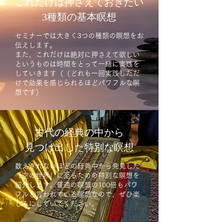
これだけは押さえておきたい
3種類の基本瞑想
セミナーでは大きく3つの種類の瞑想をお
伝えします。
また、これだけは絶対に押さえて欲しい
というものは時間をとって一緒に実践を
していきます（（どれも一回実践しただ
けで効果を感じられるほどパワフルな瞑
想です）
古代の経典の中から
見つけ出した特別な瞑想
数えきれないほどの経典中から発見した
「空の世界」に至るための特別な瞑想を
紹介します。普通の瞑想の100倍もパワ
フルと言われている瞑想なので、ぜひ楽
しみにしていてください。