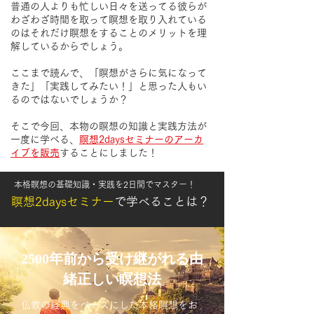
普通の人より
も忙しい日々を送ってる彼らが
わざわざ時間を取って瞑想を取り入れている
のはそれだけ瞑想をすることのメリットを理
解している
​からでしょう。
ここまで読んで、「瞑想がさらに気になって
きた」「実践してみたい！」と思った人もい
るのではないでしょうか？
そこで今回、本物の瞑想の知識と実践方法が
一度に学べる、
瞑想2daysセミナーのアーカ
イブを販売
することにしました！
本格瞑想の基礎知識・実践を2日間でマスター！
瞑想2daysセミナー
で学べることは？
2500年前から受け継がれる由
緒正しい瞑想法
仏教の経典をベースにした本格瞑想をお