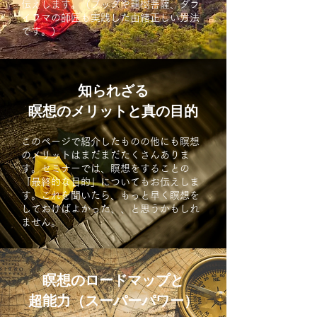
伝えします。（ブッダや龍樹菩薩、ダラ
イラマの師匠も実践した由緒正しい方法
です。）
知られざる
瞑想のメリットと真の目的
このページで紹介したものの他にも瞑想
のメリットはまだまだたくさんありま
す。セミナーでは、瞑想をすることの
「最終的な目的」についてもお伝えしま
す。これを聞いたら、もっと早く瞑想を
しておけばよかった、、と思うかもしれ
ません。
瞑想のロードマップと
超能力（スーパーパワー）