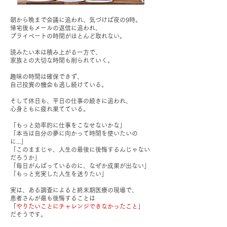
朝から晩まで会議に追われ、気づけば夜の9時。
帰宅後もメールの返信に追われ、
プライベートの時間がほとんど取れない。
読みたい本は積み上がる一方で、
家族との大切な時間も削られていく。
趣味の時間は確保できず、
自己投資の機会も逃し続けている。
そして休日も、平日の仕事の続きに追われ、
心身ともに疲れ果てている。
「もっと効率的に仕事をこなせないかな」
「本当は自分の夢に向かって時間を使いたいの
に...」
「このままじゃ、人生の最後に後悔するんじゃない
だろうか」
「毎日がんばっているのに、なぜか成果が出ない」
「もっと充実した人生を送りたい」
実は、ある調査によると終末期医療の現場で、
患者さんが最も後悔することは
「
やりたいことにチャレンジできなかったこと
」
だそうです。