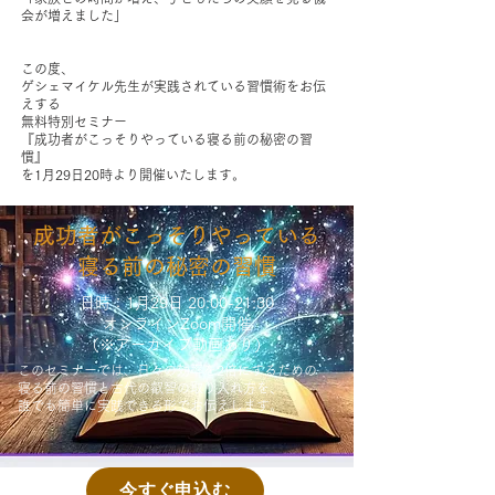
会が増えました」
この度、
ゲシェマイケル先生が実践されている習慣術をお伝
えする
無料特別セミナー
『成功者がこっそりやっている寝る前の秘密の習
慣』
を1月29日20時より開催いたします。
成功者がこっそりやっている
寝る前の秘密の習慣
日時：1月29日 20:00-21:30
オンラインZoom開催
​（※アーカイブ動画あり）
このセミナーでは、日々の効率を2倍にするための
寝る前の習慣と古代の叡智の取り入れ方を、
誰でも簡単に実践できる形でお伝えします。
今すぐ申込む