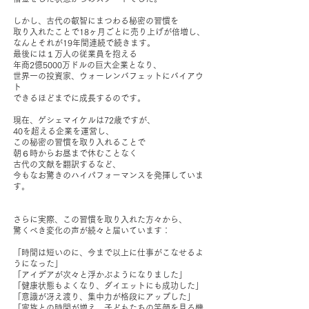
しかし、古代の叡智にまつわる秘密の習慣を
取り入れたことで18ヶ月ごとに売り上げが倍増し、
なんとそれが19年間連続で続きます。
最後には１万人の従業員を抱える
年商2億5000万ドルの巨大企業となり、
世界一の投資家、ウォーレンバフェットにバイアウ
ト
できるほどまでに成長するのです。
現在、ゲシェマイケルは72歳ですが、
40を超える企業を運営し、
この秘密の習慣を取り入れることで
朝６時からお昼まで休むことなく
古代の文献を翻訳するなど、
今もなお驚きのハイパフォーマンスを発揮していま
す。
さらに実際、この習慣を取り入れた方々から、
驚くべき変化の声が続々と届いています：
「時間は短いのに、今まで以上に仕事がこなせるよ
うになった」
「アイデアが次々と浮かぶようになりました」
「健康状態もよくなり、ダイエットにも成功した」
「意識が冴え渡り、集中力が格段にアップした」
「家族との時間が増え、子どもたちの笑顔を見る機