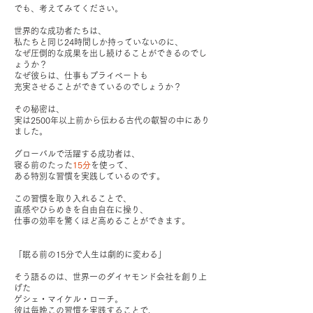
でも、考えてみてください。
世界的な成功者たちは、
私たちと同じ24時間しか持っていないのに、
なぜ圧倒的な成果を出し続けることができるのでし
ょうか？
なぜ彼らは、仕事もプライベートも
充実させることができているのでしょうか？
その秘密は、
実は2500年以上前から伝わる古代の叡智の中にあり
ました。
グローバルで活躍する成功者は、
寝る前のたった
15分
を使って、
ある特別な習慣を実践しているのです。
この習慣を取り入れることで、
直感やひらめきを自由自在に操り、
仕事の効率を驚くほど高めることができます。
「眠る前の15分で人生は劇的に変わる」
そう語るのは、世界一のダイヤモンド会社を創り上
げた
ゲシェ・マイケル・ローチ。
彼は毎晩この習慣を実践することで、