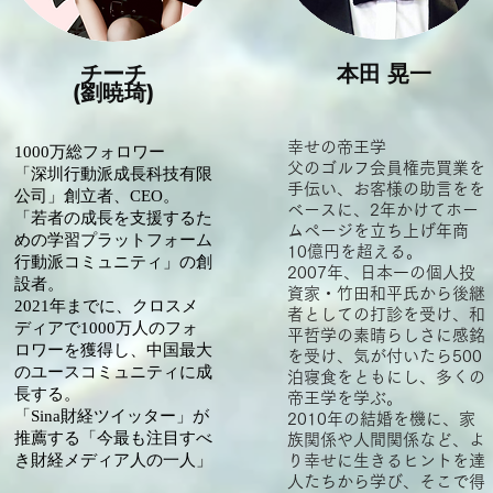
チーチ
本田 晃一
(劉暁琦)
幸せの帝王学
1000万総フォロワー
父のゴルフ会員権売買業を
「深圳行動派成長科技有限
手伝い、お客様の助言をを
公司」創立者、CEO。
ベースに、2年かけてホー
「若者の成長を支援するた
ムページを立ち上げ年商
めの学習プラットフォーム
10億円を超える。
行動派コミュニティ」の創
2007年、日本一の個人投
設者。
資家・竹田和平氏から後継
2021年までに、クロスメ
者としての打診を受け、和
ディアで1000万人のフォ
平哲学の素晴らしさに感銘
ロワーを獲得し、中国最大
を受け、気が付いたら500
のユースコミュニティに成
泊寝食をともにし、多くの
長する。
帝王学を学ぶ。
「Sina財経ツイッター」が
2010年の結婚を機に、家
推薦する「今最も注目すべ
族関係や人間関係など、よ
き財経メディア人の一人」
り幸せに生きるヒントを達
人たちから学び、そこで得