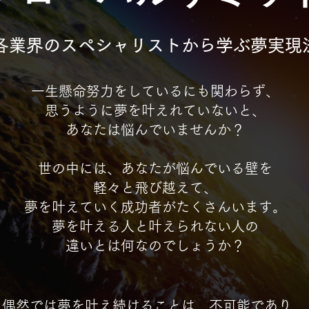
各業界のスペシャリストから学ぶ夢実現
一生懸命努力をしているにも関わらず、
思
うように夢を叶えれていないと、
あなたは悩んでいませ
んか？
世の中には、あなたが悩んでいる壁を
軽々と飛び越えて、
夢を叶えていく成功者がたくさんいます。
夢を叶える人と叶えられない人の
違いとは何なのでしょうか？
偶然では夢を叶え続けることは、不可能であり、