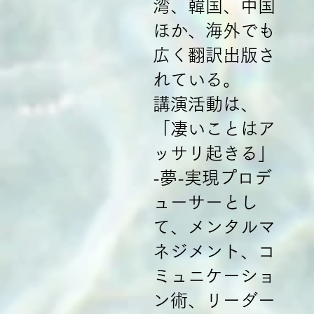
湾、韓国、中国
ほか、海外でも
広く翻訳出版さ
れている。
講演活動は、
「凄いことはア
ッサリ起きる」
-夢-実現プロデ
ューサーとし
て、メンタルマ
ネジメント、コ
ミュニケーショ
ン術、リーダー