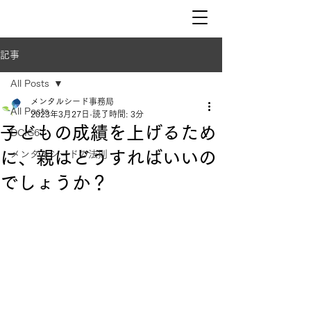
記事
All Posts
メンタルシード事務局
All Posts
2023年3月27日
読了時間: 3分
子どもの成績を上げるため
DCIG6
に、親はどうすればいいの
メンタルシードの法則
でしょうか？