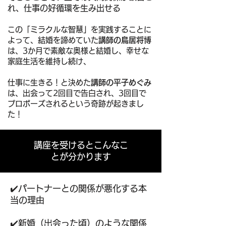
れ、
仕事の好循環を生み出せる
この「ミラクルな智慧」を実践することに
よって、
結婚を諦めていた
講師の鳥居将博
は、3か月で素敵な奥様と結婚し、幸せな
家庭生活を維持し続け、
仕事に生きる！と決めた
講師の平子めぐみ
は、
出会って2回目で告白され、
3
回目で
プロポーズされるという奇跡が起きまし
た！
講座を受けるとこんなこ
とが分かります
✔️パートナーとの関係が悪化する本
当の理由
✔️新婚（出会った頃）のような関係