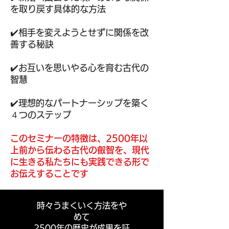
を取り戻す具体的な方法
✔️相手を変えようとせずに関係を改
善する秘訣
​✔️お互いを思いやる心を育む古代の
智慧
✔️理想的なパートナーシップを築く
４つのステップ
このセミナーの特徴は、
2500年以
上前から伝わる古代の叡智を、
​現代
に生きる私たちにも実践できる形で
お伝えすることです
時々うまくいく方法をや
めて
​2500年の歴史が成果を証