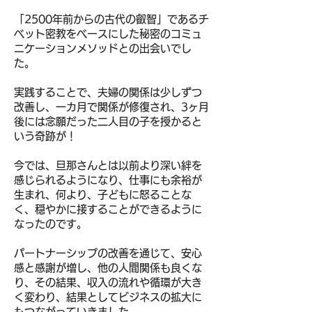
「2500年前からの古代の叡智」である
チ
ベット密教をベースにした秘密のコミュ
ニケーションメソッド
との出会いでし
た。
実践することで、夫婦の関係は少しずつ
改善し、
一カ月で関係が修復され、
3ヶ月
後には念願だった二人目の子を授かると
いう奇跡が！
今では、旦那さんとは以前より深い絆を
感じられるようになり、
仕事にも余裕が
生まれ、何より、子どもに怒ることな
く、
穏やかに接することができるように
なったのです。
パートナーシップの改善を通じて、安心
感と感謝が増し、他の人間関係も良くな
り、その結果、収入の流れや循環が大き
く変わり、
結果としてビジネスの拡大に
もつながっていきました。